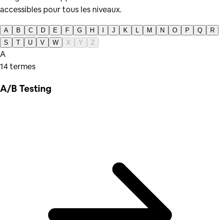
accessibles pour tous les niveaux.
A
B
C
D
E
F
G
H
I
J
K
L
M
N
O
P
Q
R
S
T
U
V
W
X
Y
Z
A
14
terme
s
A/B Testing