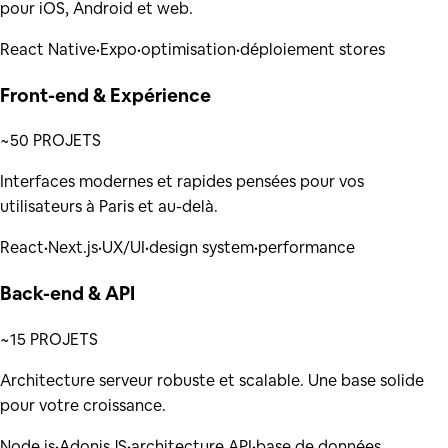
pour iOS, Android et web.
React Native
•
Expo
•
optimisation
•
déploiement stores
Front-end & Expérience
~50 PROJETS
Interfaces modernes et rapides pensées pour vos
utilisateurs à Paris et au-delà.
React
•
Next.js
•
UX/UI
•
design system
•
performance
Back-end & API
~15 PROJETS
Architecture serveur robuste et scalable. Une base solide
pour votre croissance.
Node.js
•
AdonisJS
•
architecture API
•
base de données