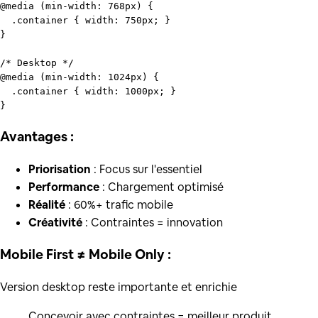
@media
 (
min-width
: 
768px
) {

.container
 { 
width
: 
750px
; }

}

/* Desktop */
@media
 (
min-width
: 
1024px
) {

.container
 { 
width
: 
1000px
; }

Avantages :
Priorisation
: Focus sur l'essentiel
Performance
: Chargement optimisé
Réalité
: 60%+ trafic mobile
Créativité
: Contraintes = innovation
Mobile First ≠ Mobile Only :
Version desktop reste importante et enrichie
Concevoir avec contraintes = meilleur produit