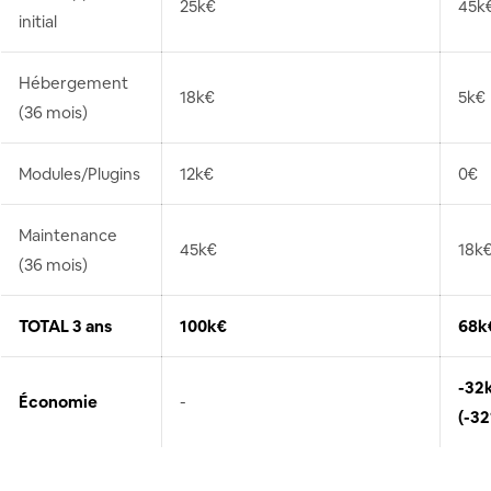
25k€
45k
initial
Hébergement
18k€
5k€
(36 mois)
Modules/Plugins
12k€
0€
Maintenance
45k€
18k
(36 mois)
TOTAL 3 ans
100k€
68k
-32
Économie
-
(-32