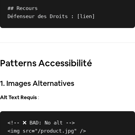
## Recours

Patterns Accessibilité
1. Images Alternatives
Alt Text Requis
:
<!-- ❌ BAD: No alt -->
<
img
src
=
"/product.jpg"
 />