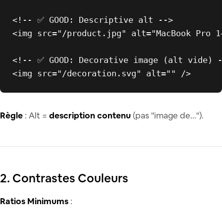
<!-- ✅ GOOD: Descriptive alt -->
<
img
src
=
"/product.jpg"
alt
=
"MacBook Pro 1
<!-- ✅ GOOD: Decorative image (alt vide) 
<
img
src
=
"/decoration.svg"
alt
=
""
 />
Règle
: Alt =
description contenu
(pas "image de...").
2. Contrastes Couleurs
Ratios Minimums
: