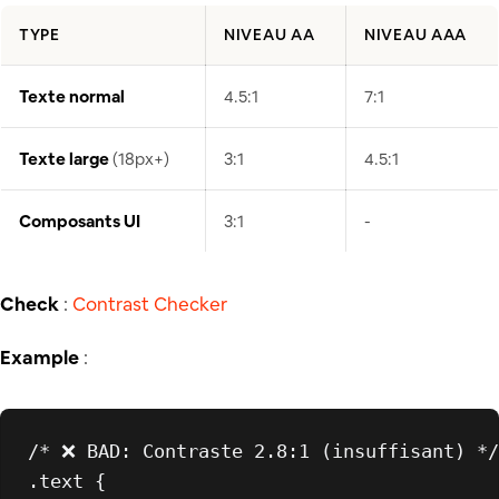
TYPE
NIVEAU AA
NIVEAU AAA
Texte normal
4.5:1
7:1
Texte large
(18px+)
3:1
4.5:1
Composants UI
3:1
-
Check
:
Contrast Checker
Example
:
/* ❌ BAD: Contraste 2.8:1 (insuffisant) */
.text
 {
