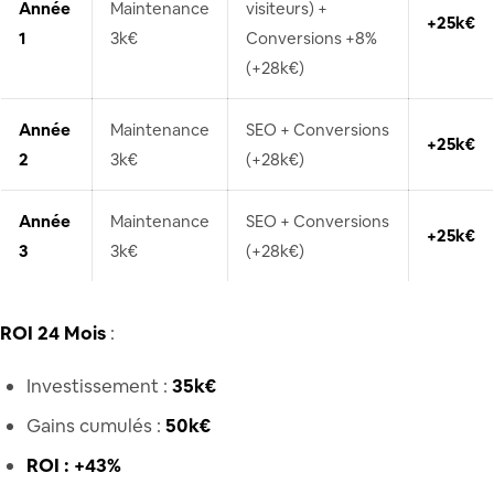
Année
Maintenance
visiteurs) +
+25k€
1
3k€
Conversions +8%
(+28k€)
Année
Maintenance
SEO + Conversions
+25k€
2
3k€
(+28k€)
Année
Maintenance
SEO + Conversions
+25k€
3
3k€
(+28k€)
ROI 24 Mois
:
Investissement :
35k€
Gains cumulés :
50k€
ROI : +43%