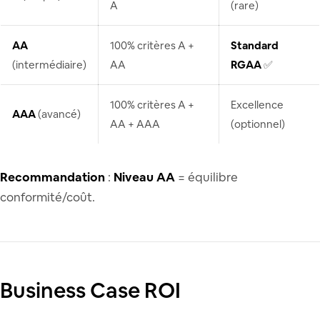
A
(rare)
AA
100% critères A +
Standard
(intermédiaire)
AA
RGAA
✅
100% critères A +
Excellence
AAA
(avancé)
AA + AAA
(optionnel)
Recommandation
:
Niveau AA
= équilibre
conformité/coût.
Business Case ROI