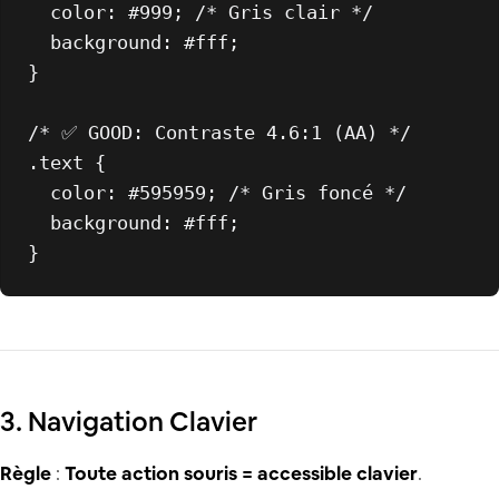
color
: 
#999
; 
/* Gris clair */
background
: 
#fff
;

}

/* ✅ GOOD: Contraste 4.6:1 (AA) */
.text
 {

color
: 
#595959
; 
/* Gris foncé */
background
: 
#fff
;

3. Navigation Clavier
Règle
:
Toute action souris = accessible clavier
.