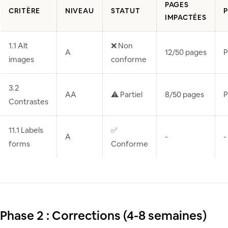
PAGES
CRITÈRE
NIVEAU
STATUT
P
IMPACTÉES
1.1 Alt
❌ Non
A
12/50 pages
P
images
conforme
3.2
AA
⚠️ Partiel
8/50 pages
P
Contrastes
11.1 Labels
✅
A
-
-
forms
Conforme
Phase 2 : Corrections (4-8 semaines)