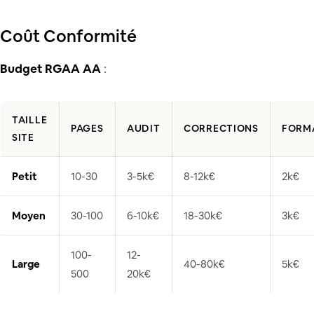
Coût Conformité
Budget RGAA AA
:
TAILLE
PAGES
AUDIT
CORRECTIONS
FORM
SITE
Petit
10-30
3-5k€
8-12k€
2k€
Moyen
30-100
6-10k€
18-30k€
3k€
100-
12-
Large
40-80k€
5k€
500
20k€