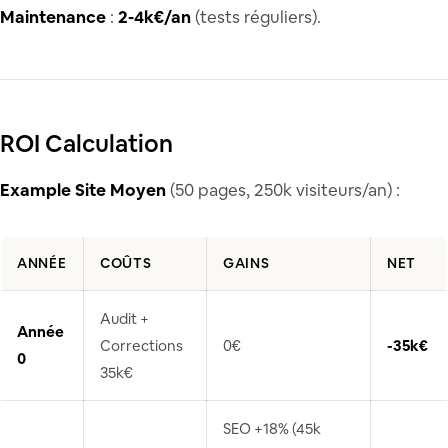
Maintenance
:
2-4k€/an
(tests réguliers).
ROI Calculation
Example Site Moyen
(50 pages, 250k visiteurs/an) :
ANNÉE
COÛTS
GAINS
NET
Audit +
Année
Corrections
0€
-35k€
0
35k€
SEO +18% (45k