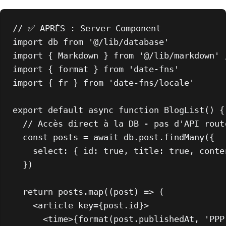
// ✅ APRÈS : Server Component
import
 db 
from
'@/lib/database'
import
 { 
Markdown
 } 
from
'@/lib/markdown'
import
 { format } 
from
'date-fns'
import
 { fr } 
from
'date-fns/locale'
export
default
async
function
BlogList
(
) {

// Accès direct à la DB - pas d'API rout
const
 posts = 
await
 db.
post
.
findMany
({

select
: { 
id
: 
true
, 
title
: 
true
, 
conte
  })

return
 posts.
map
(
(
post
) =>
 (

<
article
key
=
{post.id}
>
<
time
>
{format(post.publishedAt, 'PPP