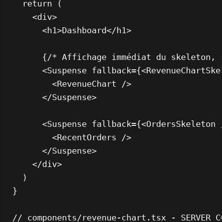
return
 (

<
div
>
<
h1
>
Dashboard
</
h1
>
      {/* Affichage immédiat du skeleton, 
<
Suspense
fallback
=
{
<
RevenueChartSke
<
RevenueChart
 />
</
Suspense
>
<
Suspense
fallback
=
{
<
OrdersSkeleton
 
<
RecentOrders
 />
</
Suspense
>
</
div
>
  )

}

// components/revenue-chart.tsx - SERVER C