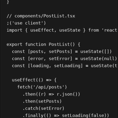
}

// components/PostList.tsx
;(
'use client'
import
 { useEffect, useState } 
from
'react
export
function
PostList
(
) {

const
 [posts, setPosts] = 
useState
([])

const
 [error, setError] = 
useState
(
null
)

const
 [loading, setLoading] = 
useState
(
t
useEffect
(
() =>
 {

fetch
(
'/api/posts'
)

      .
then
(
(
r
) =>
 r.
json
())

      .
then
(setPosts)

      .
catch
(setError)

      .
finally
(
() =>
setLoading
(
false
))
