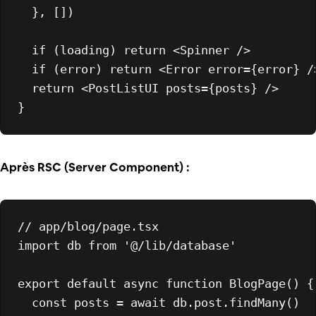
  }, [])

if
 (loading) 
return
<
Spinner
 />
if
 (error) 
return
<
Error
error
=
{error}
 /
return
<
PostListUI
posts
=
{posts}
 />
Après RSC (Server Component) :
// app/blog/page.tsx
import
 db 
from
'@/lib/database'
export
default
async
function
BlogPage
(
) {

const
 posts = 
await
 db.
post
.
findMany
()
