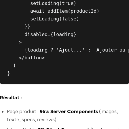
        setLoading(true)

        await addItem(productId)

        setLoading(false)

      }}

      disabled={loading}

    >

      {loading ? 'Ajout...' : 'Ajouter au p
</
button
>
  )

Résultat :
Page produit :
95% Server Components
(images,
texte, specs, reviews)