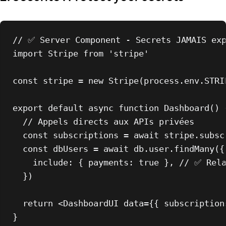
// ✅ Server Component - Secrets JAMAIS ex
import
Stripe
from
'stripe'
const
 stripe = 
new
Stripe
(process.
env
.
STRI
export
default
async
function
Dashboard
(
) {
// Appels directs aux APIs privées
const
 subscriptions = 
await
 stripe.
subsc
const
 dbUsers = 
await
 db.
user
.
findMany
({

include
: { 
payments
: 
true
 }, 
// ✅ Rela
  })

return
<
DashboardUI
data
=
{{
subscription