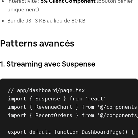
Interactivité :
5% Client Component
(bouton panier
uniquement)
Bundle JS : 3 KB au lieu de 80 KB
Patterns avancés
1. Streaming avec Suspense
// app/dashboard/page.tsx
import
 { 
Suspense
 } 
from
'react'
import
 { 
RevenueChart
 } 
from
'@/components
import
 { 
RecentOrders
 } 
from
'@/components
export
default
function
DashboardPage
(
) {
