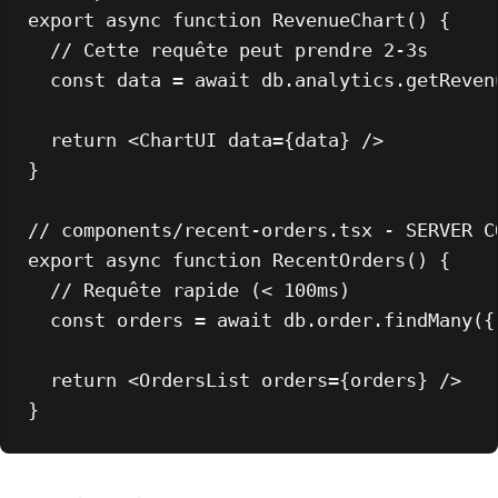
export
async
function
RevenueChart
(
) {

// Cette requête peut prendre 2-3s
const
 data = 
await
 db.
analytics
.
getReven
return
<
ChartUI
data
=
{data}
 />
}

// components/recent-orders.tsx - SERVER C
export
async
function
RecentOrders
(
) {

// Requête rapide (< 100ms)
const
 orders = 
await
 db.
order
.
findMany
({
return
<
OrdersList
orders
=
{orders}
 />