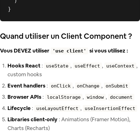
  )

Quand utiliser un Client Component ?
Vous DEVEZ utiliser
si vous utilisez :
'use client'
Hooks React
:
,
,
,
useState
useEffect
useContext
custom hooks
Event handlers
:
,
,
onClick
onChange
onSubmit
Browser APIs
:
,
,
localStorage
window
document
Lifecycle
:
,
useLayoutEffect
useInsertionEffect
Libraries client-only
: Animations (Framer Motion),
Charts (Recharts)