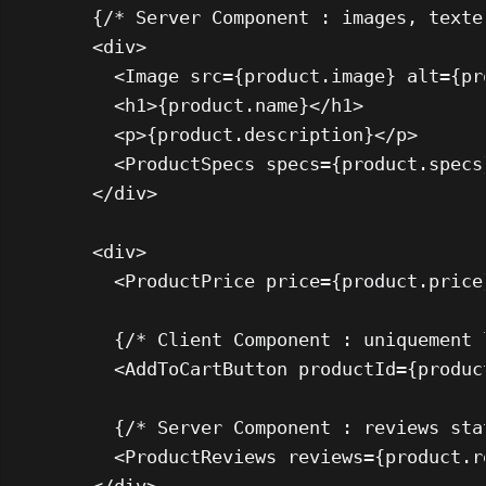
      {/* Server Component : images, texte 
<
div
>
<
Image
src
=
{product.image}
alt
=
{pr
<
h1
>
{product.name}
</
h1
>
<
p
>
{product.description}
</
p
>
<
ProductSpecs
specs
=
{product.specs
</
div
>
<
div
>
<
ProductPrice
price
=
{product.price
        {/* Client Component : uniquement 
<
AddToCartButton
productId
=
{produc
        {/* Server Component : reviews stat
<
ProductReviews
reviews
=
{product.r