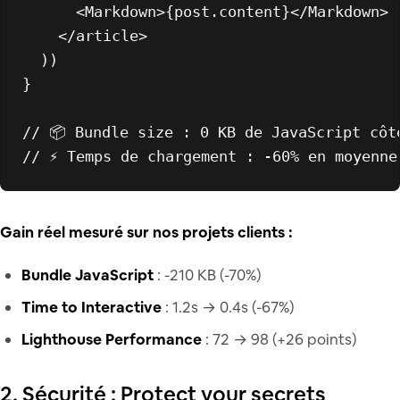
<
Markdown
>
{post.content}
</
Markdown
>
</
article
>
  ))

}

// 📦 Bundle size : 0 KB de JavaScript côt
// ⚡ Temps de chargement : -60% en moyenne
Gain réel mesuré sur nos projets clients :
Bundle JavaScript
: -210 KB (-70%)
Time to Interactive
: 1.2s → 0.4s (-67%)
Lighthouse Performance
: 72 → 98 (+26 points)
2. Sécurité : Protect your secrets