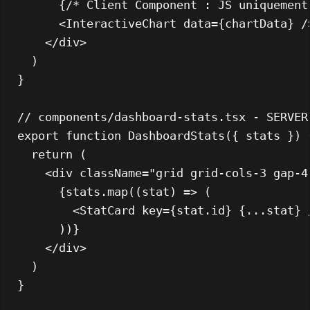
      {/* Client Component : JS uniquement
<
InteractiveChart
data
=
{chartData}
 /
</
div
>
  )

}

// components/dashboard-stats.tsx - SERVER
export
function
DashboardStats
(
{ stats }
) {
return
 (

<
div
className
=
"grid grid-cols-3 gap-4
      {stats.map((stat) => (

<
StatCard
key
=
{stat.id}
 {
...stat
} 
      ))}

</
div
>
  )

}
