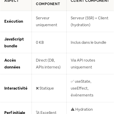
ASPECT
CLIENT COMPONENT
COMPONENT
Serveur
Serveur (SSR) + Client
Exécution
uniquement
(hydration)
JavaScript
0 KB
Inclus dans le bundle
bundle
Accès
Direct (DB,
Via API routes
données
APIs internes)
uniquement
✅ useState,
Interactivité
❌ Statique
useEffect,
événements
⚠️ Hydration
Perf initiale
🚀 Excellent