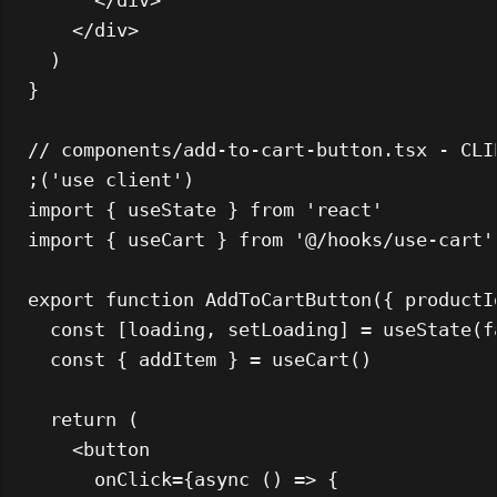
</
div
>
</
div
>
  )

}

// components/add-to-cart-button.tsx - CLI
;(
'use client'
import
 { useState } 
from
'react'
import
 { useCart } 
from
'@/hooks/use-cart'
export
function
AddToCartButton
(
{ productI
const
 [loading, setLoading] = 
useState
(
f
const
 { addItem } = 
useCart
()

return
 (

<
button
onClick
=
{async
 () =>
 {
