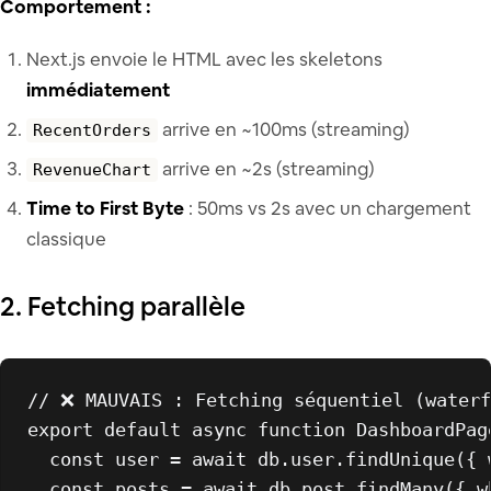
Comportement :
Next.js envoie le HTML avec les skeletons
immédiatement
arrive en ~100ms (streaming)
RecentOrders
arrive en ~2s (streaming)
RevenueChart
Time to First Byte
: 50ms vs 2s avec un chargement
classique
2. Fetching parallèle
// ❌ MAUVAIS : Fetching séquentiel (waterf
export
default
async
function
DashboardPag
const
 user = 
await
 db.
user
.
findUnique
({ 
const
 posts = 
await
 db.
post
.
findMany
({ 
w