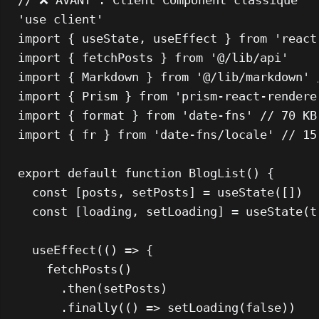
// ❌ AVANT : Client Component classique
'use client'
import
 { useState, useEffect } 
from
'react
import
 { fetchPosts } 
from
'@/lib/api'
import
 { 
Markdown
 } 
from
'@/lib/markdown'
import
 { 
Prism
 } 
from
'prism-react-rendere
import
 { format } 
from
'date-fns'
// 70 KB
import
 { fr } 
from
'date-fns/locale'
// 15
export
default
function
BlogList
(
) {

const
 [posts, setPosts] = 
useState
([])

const
 [loading, setLoading] = 
useState
(
t
useEffect
(
() =>
 {

fetchPosts
()

      .
then
(setPosts)

      .
finally
(
() =>
setLoading
(
false
))
