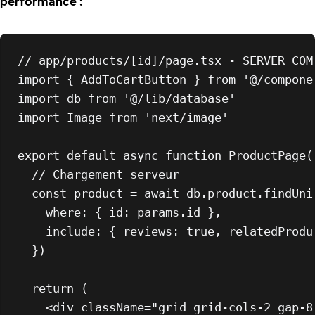
performance :
// app/products/[id]/page.tsx - SERVER COM
import
 { 
AddToCartButton
 } 
from
'@/compone
import
 db 
from
'@/lib/database'
import
Image
from
'next/image'
export
default
async
function
ProductPage
(
// Chargement serveur
const
 product = 
await
 db.
product
.
findUni
where
: { 
id
: params.
id
 },

include
: { 
reviews
: 
true
, 
relatedProdu
  })

return
 (

<
div
className
=
"grid grid-cols-2 gap-8