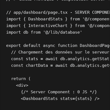
// app/dashboard/page.tsx - SERVER COMPONE
import
 { 
DashboardStats
 } 
from
'@/componen
import
 { 
InteractiveChart
 } 
from
'@/compon
import
 db 
from
'@/lib/database'
export
default
async
function
DashboardPag
// Chargement des données sur le serveur
const
 stats = 
await
 db.
analytics
.
getStat
const
 chartData = 
await
 db.
analytics
.
get
return
 (

<
div
>
      {/* Server Component : 0 JS */}

<
DashboardStats
stats
=
{stats}
 />