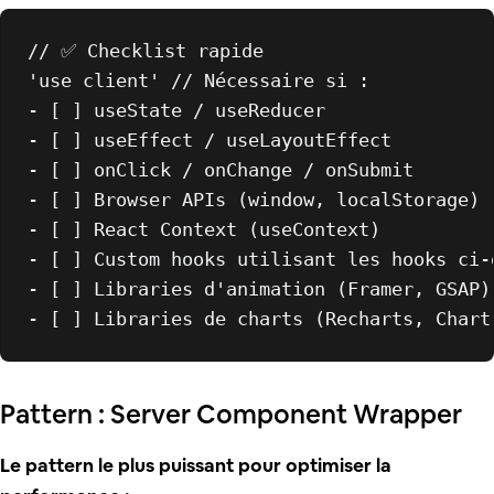
// ✅ Checklist rapide
'use client'
// Nécessaire si :
- [ ] useState / useReducer

- [ ] useEffect / useLayoutEffect

- [ ] onClick / onChange / onSubmit

- [ ] 
Browser
APIs
 (
window
, 
localStorage
)

- [ ] 
React
Context
 (useContext)

- [ ] 
Custom
 hooks utilisant les hooks ci-d
- [ ] 
Libraries
 d
'animation (Framer, GSAP)

Pattern : Server Component Wrapper
Le pattern le plus puissant pour optimiser la