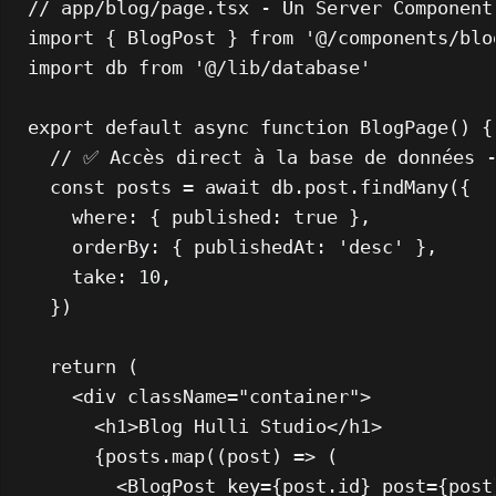
// app/blog/page.tsx - Un Server Component
import
 { 
BlogPost
 } 
from
'@/components/blo
import
 db 
from
'@/lib/database'
export
default
async
function
BlogPage
(
) {

// ✅ Accès direct à la base de données -
const
 posts = 
await
 db.
post
.
findMany
({

where
: { 
published
: 
true
 },

orderBy
: { 
publishedAt
: 
'desc'
 },

take
: 
10
,

  })

return
 (

<
div
className
=
"container"
>
<
h1
>
Blog Hulli Studio
</
h1
>
      {posts.map((post) => (

<
BlogPost
key
=
{post.id}
post
=
{post