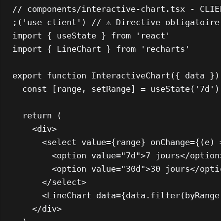
// components/interactive-chart.tsx - CLIE
;(
'use client'
) 
// ⚠️ Directive obligatoire
import
 { useState } 
from
'react'
import
 { 
LineChart
 } 
from
'recharts'
export
function
InteractiveChart
(
{ data }
)
const
 [range, setRange] = 
useState
(
'7d'
)

return
 (

<
div
>
<
select
value
=
{range}
onChange
=
{(e)
 
<
option
value
=
"7d"
>
7 jours
</
option
<
option
value
=
"30d"
>
30 jours
</
opti
</
select
>
<
LineChart
data
=
{data.filter(byRange
</
div
>