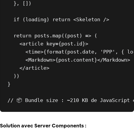
  }, [])

if
 (loading) 
return
<
Skeleton
 />
return
 posts.
map
(
(
post
) =>
 (

<
article
key
=
{post.id}
>
<
time
>
{format(post.date, 'PPP', { lo
<
Markdown
>
{post.content}
</
Markdown
>
</
article
>
  ))

}

// 📦 Bundle size : ~210 KB de JavaScript 
Solution avec Server Components :