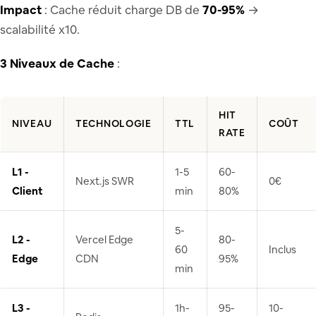
Impact
: Cache réduit charge DB de
70-95%
→
scalabilité x10.
3 Niveaux de Cache
:
HIT
NIVEAU
TECHNOLOGIE
TTL
COÛT
RATE
L1 -
1-5
60-
Next.js SWR
0€
Client
min
80%
5-
L2 -
Vercel Edge
80-
60
Inclus
Edge
CDN
95%
min
L3 -
1h-
95-
10-