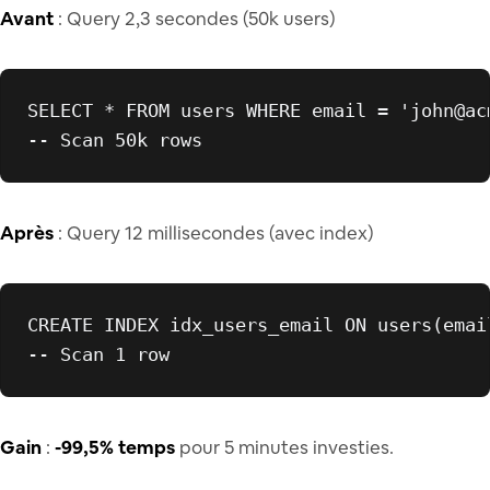
Avant
: Query 2,3 secondes (50k users)
SELECT
*
FROM
 users 
WHERE
 email 
=
'john@ac
-- Scan 50k rows
Après
: Query 12 millisecondes (avec index)
CREATE
 INDEX idx_users_email 
ON
-- Scan 1 row
Gain
:
-99,5% temps
pour 5 minutes investies.