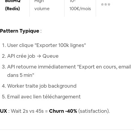
BullMQ
High
10-
⭐⭐⭐
(Redis)
volume
100€/mois
Pattern Typique
:
User clique "Exporter 100k lignes"
API crée job → Queue
API retourne immédiatement "Export en cours, email
dans 5 min"
Worker traite job background
Email avec lien téléchargement
UX
: Wait 2s vs 45s =
Churn -40%
(satisfaction).