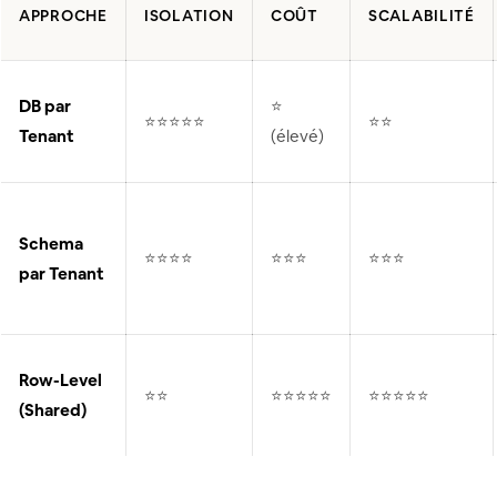
APPROCHE
ISOLATION
COÛT
SCALABILITÉ
DB par
⭐
⭐⭐⭐⭐⭐
⭐⭐
Tenant
(élevé)
Schema
⭐⭐⭐⭐
⭐⭐⭐
⭐⭐⭐
par Tenant
Row-Level
⭐⭐
⭐⭐⭐⭐⭐
⭐⭐⭐⭐⭐
(Shared)