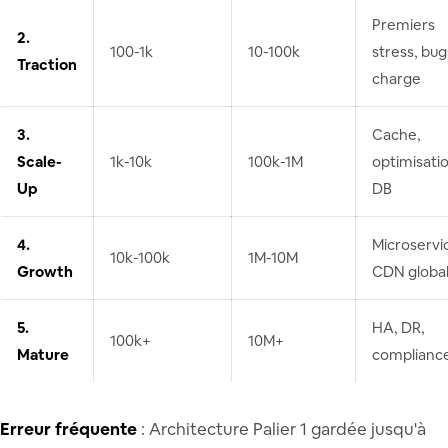
Premiers
2.
100-1k
10-100k
stress, bug
Traction
charge
3.
Cache,
Scale-
1k-10k
100k-1M
optimisati
Up
DB
4.
Microservi
10k-100k
1M-10M
Growth
CDN globa
5.
HA, DR,
100k+
10M+
Mature
complianc
Erreur fréquente
: Architecture Palier 1 gardée jusqu'à