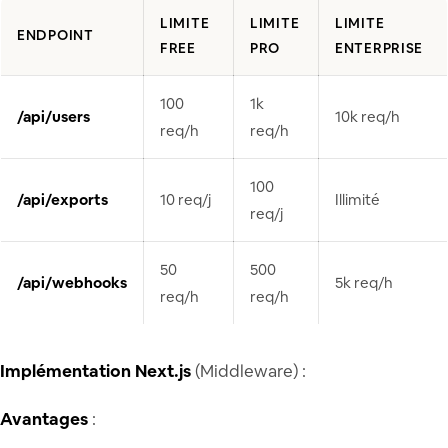
LIMITE
LIMITE
LIMITE
ENDPOINT
FREE
PRO
ENTERPRISE
100
1k
/api/users
10k req/h
req/h
req/h
100
/api/exports
10 req/j
Illimité
req/j
50
500
/api/webhooks
5k req/h
req/h
req/h
Implémentation Next.js
(Middleware) :
Avantages
: