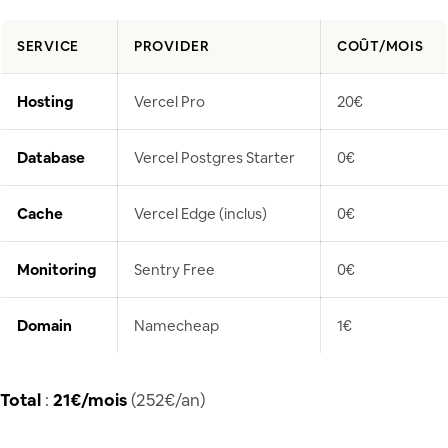
SERVICE
PROVIDER
COÛT/MOIS
Hosting
Vercel Pro
20€
Database
Vercel Postgres Starter
0€
Cache
Vercel Edge (inclus)
0€
Monitoring
Sentry Free
0€
Domain
Namecheap
1€
Total
:
21€/mois
(252€/an)