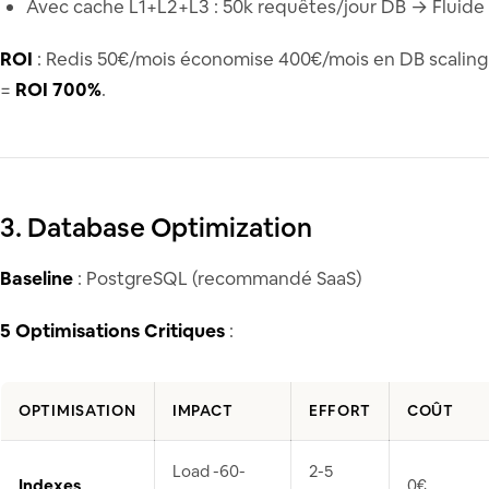
Avec cache L1+L2+L3 : 50k requêtes/jour DB → Fluide
ROI
: Redis 50€/mois économise 400€/mois en DB scaling
=
ROI 700%
.
3. Database Optimization
Baseline
: PostgreSQL (recommandé SaaS)
5 Optimisations Critiques
:
OPTIMISATION
IMPACT
EFFORT
COÛT
Load -60-
2-5
Indexes
0€