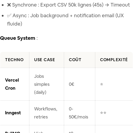
❌ Synchrone : Export CSV 50k lignes (45s) → Timeout
✅ Async : Job background + notification email (UX
fluide)
Queue System
:
TECHNO
USE CASE
COÛT
COMPLEXITÉ
Jobs
Vercel
simples
0€
⭐
Cron
(daily)
Workflows,
0-
Inngest
⭐⭐
retries
50€/mois