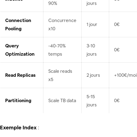
90%
jours
Connection
Concurrence
1 jour
0€
Pooling
x10
Query
-40-70%
3-10
0€
Optimization
temps
jours
Scale reads
Read Replicas
2 jours
+100€/moi
x5
5-15
Partitioning
Scale TB data
0€
jours
Exemple Index
: